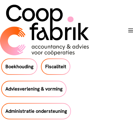
Skip
to
content
T
Boekhouding
Fiscaliteit
Adviesverlening & vorming
Administratie ondersteuning