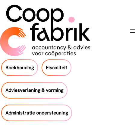
Skip
to
content
T
Boekhouding
Fiscaliteit
Adviesverlening & vorming
Administratie ondersteuning