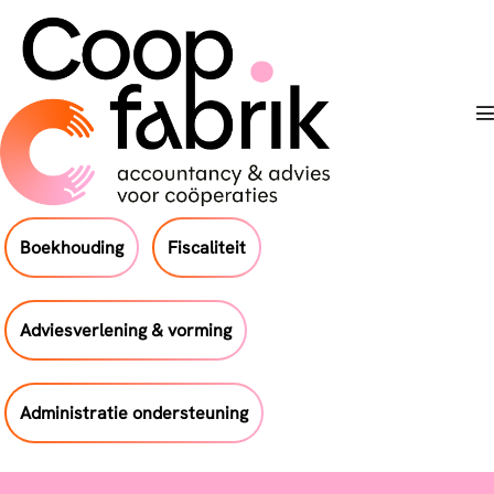
Skip
to
content
T
Boekhouding
Fiscaliteit
Adviesverlening & vorming
Administratie ondersteuning