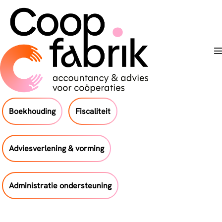
Skip
to
content
T
Boekhouding
Fiscaliteit
Adviesverlening & vorming
Administratie ondersteuning