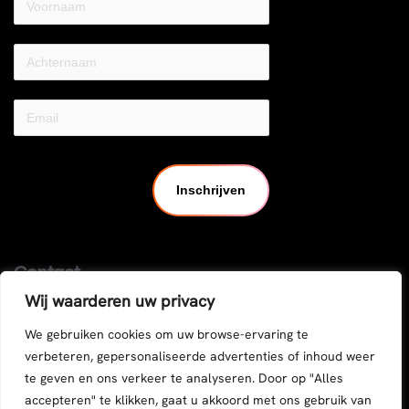
Inschrijven
Contact
Wij waarderen uw privacy
Coopfabrik CV
BE0718.605.593
We gebruiken cookies om uw browse-ervaring te
verbeteren, gepersonaliseerde advertenties of inhoud weer
Grotesteenweg 110,
te geven en ons verkeer te analyseren. Door op "Alles
2600 Berchem
accepteren" te klikken, gaat u akkoord met ons gebruik van
Tel:
03/304.64.00