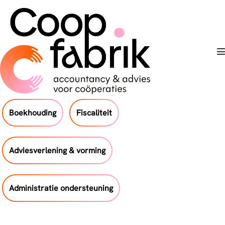
Skip
to
content
T
Boekhouding
Fiscaliteit
Adviesverlening & vorming
Administratie ondersteuning