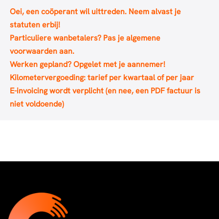
Oei, een coöperant wil uittreden. Neem alvast je
statuten erbij!
Particuliere wanbetalers? Pas je algemene
voorwaarden aan.
Werken gepland? Opgelet met je aannemer!
Kilometervergoeding: tarief per kwartaal of per jaar
E-invoicing wordt verplicht (en nee, een PDF factuur is
niet voldoende)